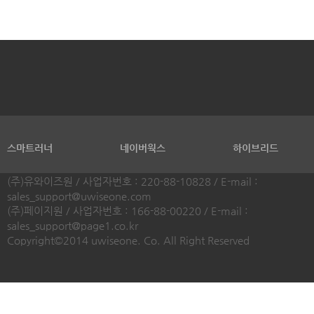
인재채용
찾아오시는길
BLOG 바로가기
서비스 이용 약관
스마트러너
네이버웍스
하이브리드
서울특별시 강남구 봉은사로 644, 3층 (삼성동, 대웅신관) / TEL : 1588
FAX : 02-550-8339
(주)유와이즈원 / 사업자번호 : 220-88-10828 / E-mail :
sales_support@uwiseone.com
(주)페이지원 / 사업자번호 : 166-88-00220 / E-mail :
sales_support@page1.co.kr
Copyright©2014 uwiseone. Co. All Right Reserved