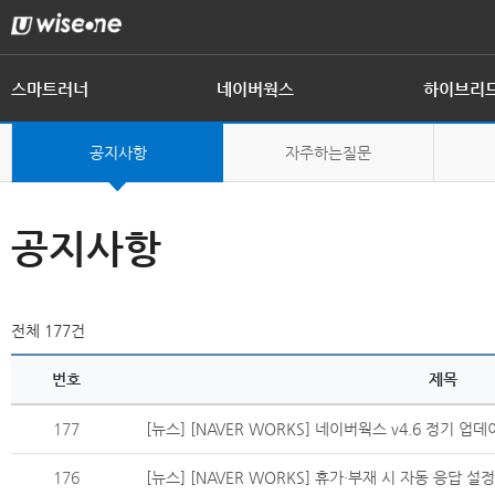
스마트러너
네이버웍스
하이브리
제품 개요
제품 개요
제품 개요
공지사항
인사말
자주하는질문
제품 구성
제품 기능
전자결재
회사연혁
공지사항
전체
177
건
번호
제목
177
[뉴스] [NAVER WORKS] 네이버웍스 v4.6 정기 업
176
[뉴스] [NAVER WORKS] 휴가·부재 시 자동 응답 