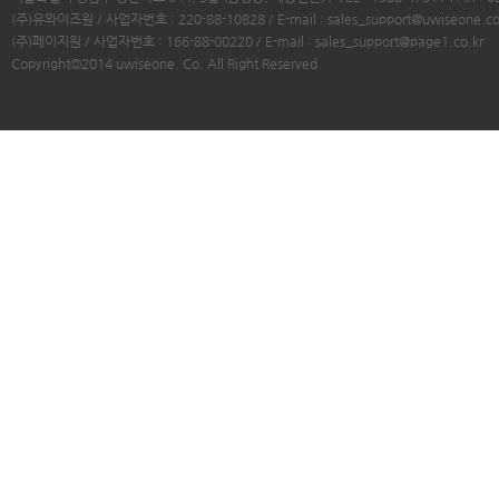
(주)유와이즈원 / 사업자번호 : 220-88-10828 / E-mail :
sales_support@uwiseone.c
(주)페이지원 / 사업자번호 : 166-88-00220 / E-mail :
sales_support@page1.co.kr
Copyright©2014 uwiseone. Co. All Right Reserved