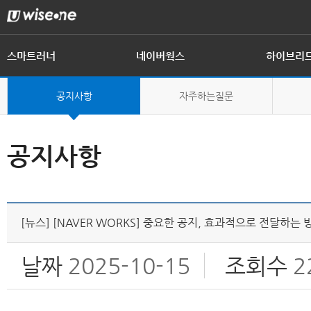
스마트러너
네이버웍스
하이브리
제품 개요
제품 개요
제품 개요
공지사항
인사말
자주하는질문
제품 구성
제품 기능
전자결재
회사연혁
공지사항
[뉴스] [NAVER WORKS] 중요한 공지, 효과적으로 전달하는 
날짜
2025-10-15
조회수
2