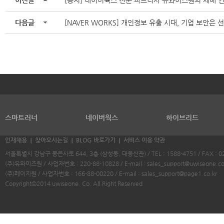
이전글
[공지] 네이버웍스 전문 파트너사 유와이즈원의 새해 
다음글
[NAVER WORKS] 개인정보 유출 시대, 기업 보안은
스마트러너
네이버웍스
하이브리드
인재채용
찾아오시는길
BLOG 바로가기
서비스 이용 약관
서울특별시 강남구 봉은사로 644, 3층 (삼성동, 대웅신관) / TEL : 1588-4751 / FAX : 02
(주)유와이즈원 / 사업자번호 : 220-88-10828 / E-mail :
sales_support@uwiseone.c
(주)페이지원 / 사업자번호 : 166-88-00220 / E-mail :
sales_support@page1.co.kr
Copyright©2014 uwiseone. Co. All Right Reserved