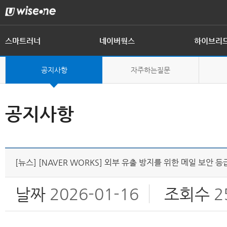
스마트러너
네이버웍스
하이브리
제품 개요
제품 개요
제품 개요
공지사항
인사말
자주하는질문
제품 구성
제품 기능
전자결재
회사연혁
공지사항
[뉴스] [NAVER WORKS] 외부 유출 방지를 위한 메일 보안 등
날짜
2026-01-16
조회수
2